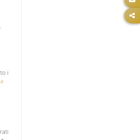
to i
ia
rati
la