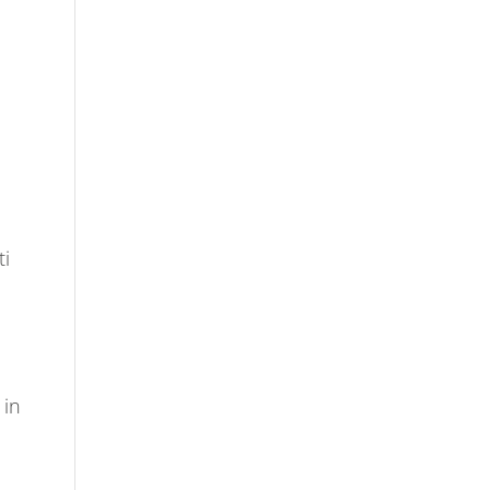
ti
 in