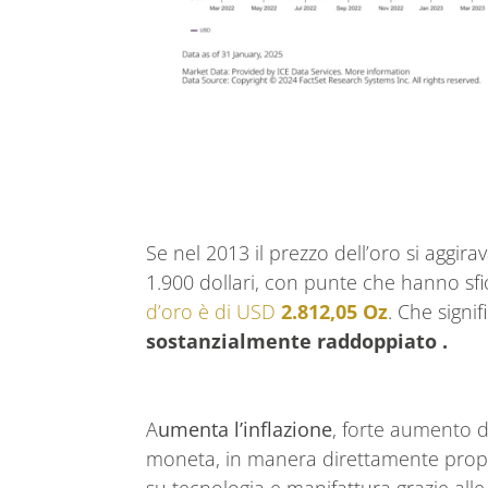
Se nel 2013 il prezzo dell’oro si aggira
1.900 dollari, con punte che hanno sfio
d’oro è di USD
2.812,05 Oz
. Che signif
sostanzialmente raddoppiato .
A
umenta l’inflazione
, forte aumento d
moneta, in manera direttamente propo
su tecnologia e manifattura grazie all