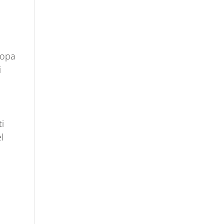
ropa
i
i
l