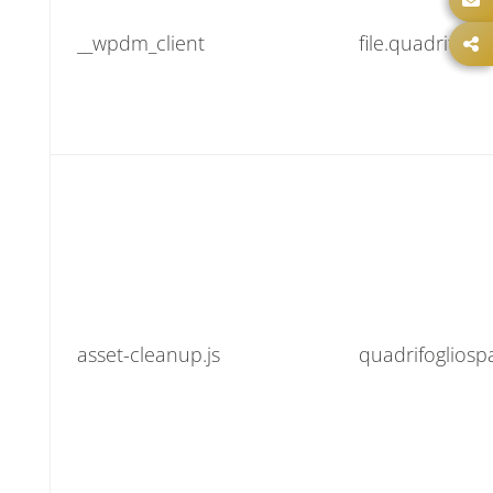
__wpdm_client
file.quadrifogl
asset-cleanup.js
quadrifoglios