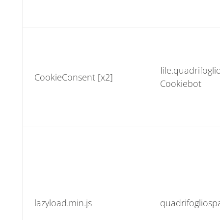
file.quadrifogl
CookieConsent [x2]
Cookiebot
lazyload.min.js
quadrifoglios