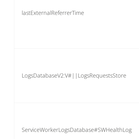
lastExternalReferrerTime
LogsDatabaseV2:V#||LogsRequestsStore
ServiceWorkerLogsDatabase#SWHealthLog