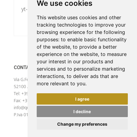
We use cookies
yt-player-user-settings
This website uses cookies and other
tracking technologies to improve your
browsing experience for the following
purposes:
to enable basic functionality
of the website
,
to provide a better
experience on the website
,
to measure
your interest in our products and
CONTATTI
services and to personalize marketing
interactions
,
to deliver ads that are
Via G.Ferraris, 236
more relevant to you
.
52100 Arezzo (AR) Italy
Tel:
+39 0575 984122
I agree
Fax: +39 0575 984123
info@quadrifogliospa.it
I decline
P.Iva 01673420517
Change my preferences