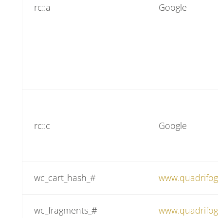
rc::a
Google
rc::c
Google
wc_cart_hash_#
www.quadrifog
wc_fragments_#
www.quadrifog