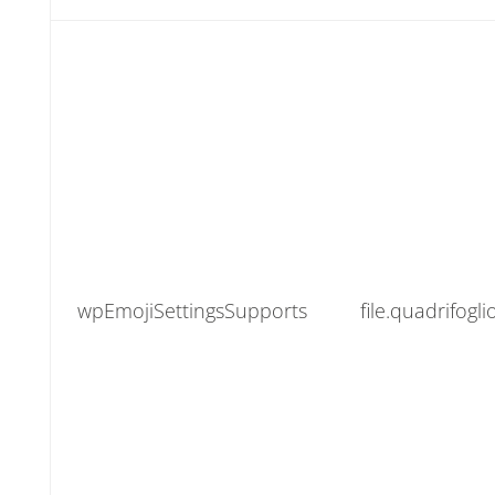
wpEmojiSettingsSupports
file.quadrifogl