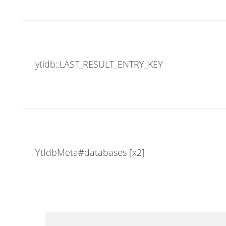
ytidb::LAST_RESULT_ENTRY_KEY
YtIdbMeta#databases [x2]